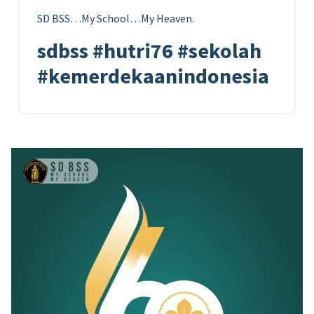
SD BSS…My School…My Heaven.
sdbss #hutri76 #sekolah
#kemerdekaanindonesia