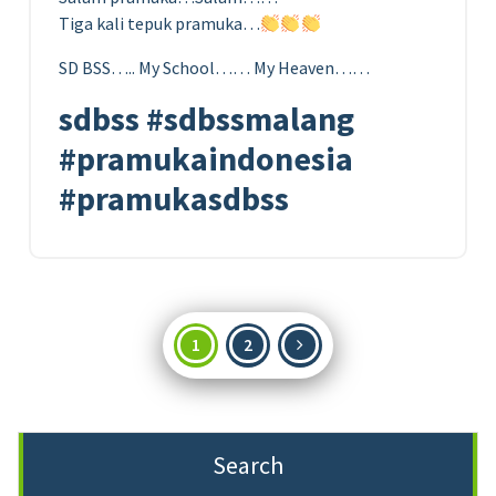
Tiga kali tepuk pramuka…
SD BSS….. My School…… My Heaven……
sdbss #sdbssmalang
#pramukaindonesia
#pramukasdbss
Paginasi
1
2
pos
Search