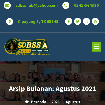
Lewati
sdbss_ub@yahoo.com
0341-564390
ke
konten
Cipayung 8, TX 65145
Arsip Bulanan: Agustus 2021
Beranda
::
2021
::
Agustus