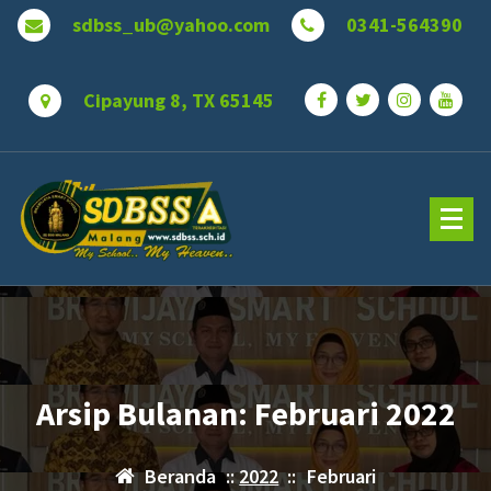
Lewati
sdbss_ub@yahoo.com
0341-564390
ke
konten
Cipayung 8, TX 65145
Arsip Bulanan: Februari 2022
Beranda
::
2022
::
Februari