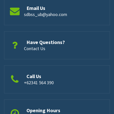
Email Us
sdbss_ub@yahoo.com
Have Questions?
Contact Us
Call Us
+62341 564 390
Opening Hours