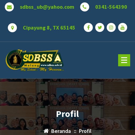
Lewati
sdbss_ub@yahoo.com
0341-564390
ke
konten
Cipayung 8, TX 65145
Profil
Beranda
::
Profil