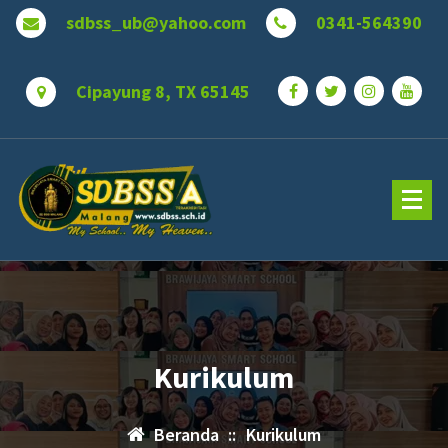
Lewati
sdbss_ub@yahoo.com
0341-564390
ke
konten
Cipayung 8, TX 65145
Kurikulum
Beranda
::
Kurikulum