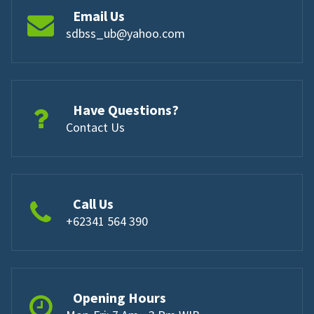
Email Us
sdbss_ub@yahoo.com
Have Questions?
Contact Us
Call Us
+62341 564 390
Opening Hours