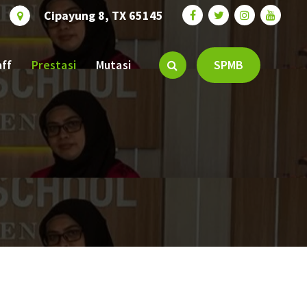
Cipayung 8, TX 65145
aff
Prestasi
Mutasi
SPMB