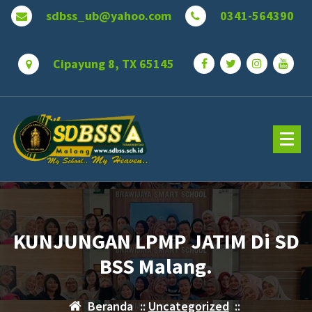
Lewati
sdbss_ub@yahoo.com
0341-564390
ke
konten
Cipayung 8, TX 65145
KUNJUNGAN LPMP JATIM Di SD
BSS Malang.
Beranda
::
Uncategorized
::