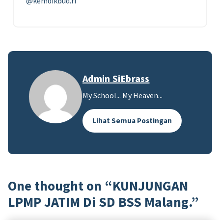
@kemdikbud.ri
Admin SiEbrass
My School... My Heaven...
Lihat Semua Postingan
One thought on “
KUNJUNGAN
LPMP JATIM Di SD BSS Malang.
”