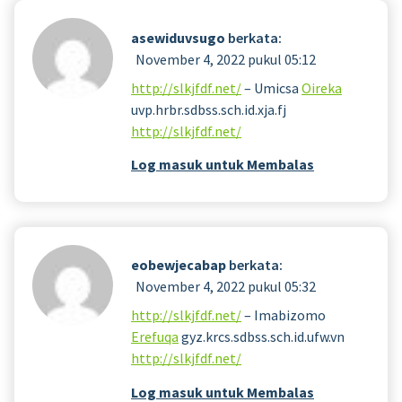
asewiduvsugo
berkata:
November 4, 2022 pukul 05:12
http://slkjfdf.net/
– Umicsa
Oireka
uvp.hrbr.sdbss.sch.id.xja.fj
http://slkjfdf.net/
Log masuk untuk Membalas
eobewjecabap
berkata:
November 4, 2022 pukul 05:32
http://slkjfdf.net/
– Imabizomo
Erefuqa
gyz.krcs.sdbss.sch.id.ufw.vn
http://slkjfdf.net/
Log masuk untuk Membalas