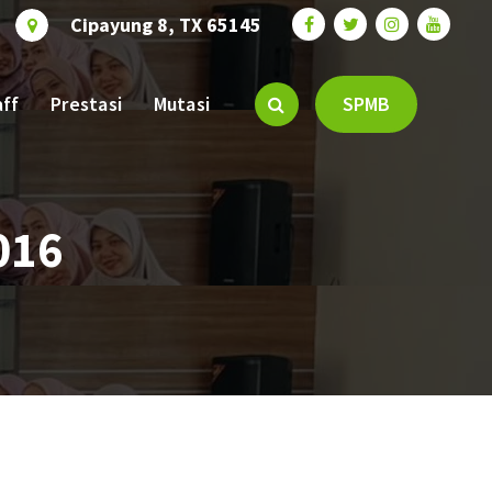
Cipayung 8, TX 65145
aff
Prestasi
Mutasi
SPMB
016