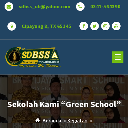
Lewati
sdbss_ub@yahoo.com
0341-564390
ke
konten
Cipayung 8, TX 65145
Sekolah Kami “Green School”
Beranda
::
Kegiatan
::