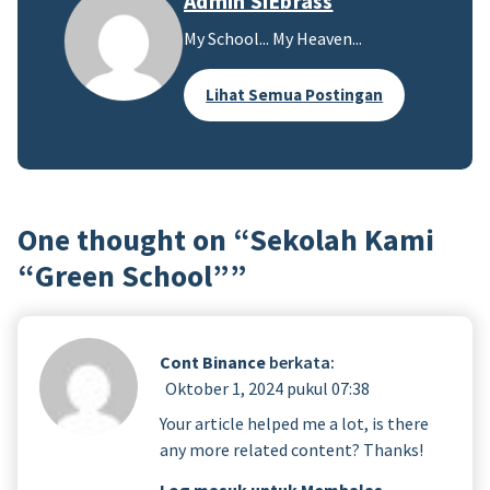
Admin SiEbrass
My School... My Heaven...
Lihat Semua Postingan
One thought on “
Sekolah Kami
“Green School”
”
Cont Binance
berkata:
Oktober 1, 2024 pukul 07:38
Your article helped me a lot, is there
any more related content? Thanks!