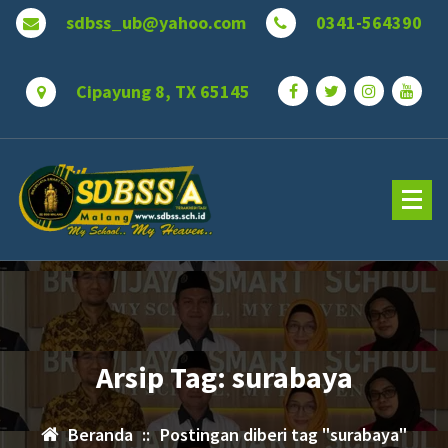
Lewati
sdbss_ub@yahoo.com
0341-564390
ke
konten
Cipayung 8, TX 65145
Arsip Tag: surabaya
Beranda
::
Postingan diberi tag "surabaya"