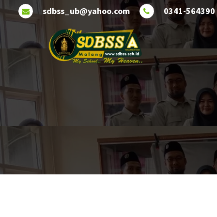
Lewati
sdbss_ub@yahoo.com
0341-564390
ke
konten