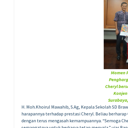
Momen 
Penghar
Cheryl ber
Konjen
Surabaya
H. Moh.Khoirul Mawahib, S.Ag, Kepala Sekolah SD Br
harapannya terhadap prestasi Cheryl. Beliau berhara
dengan terus mengasah kemampuannya. “Semoga Chery
semangatnya untuk berkarya tetap menyala,” ujar Bap