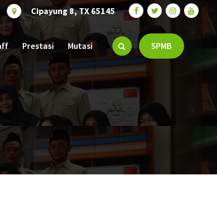
Cipayung 8, TX 65145
aff
Prestasi
Mutasi
SPMB