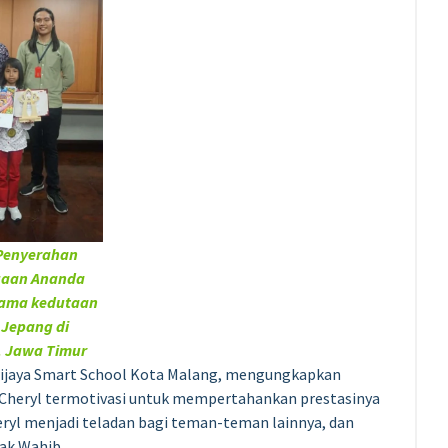
Penyerahan
gaan Ananda
sama kedutaan
 Jepang di
, Jawa Timur
awijaya Smart School Kota Malang, mengungkapkan
p Cheryl termotivasi untuk mempertahankan prestasinya
l menjadi teladan bagi teman-teman lainnya, dan
ak Wahib.