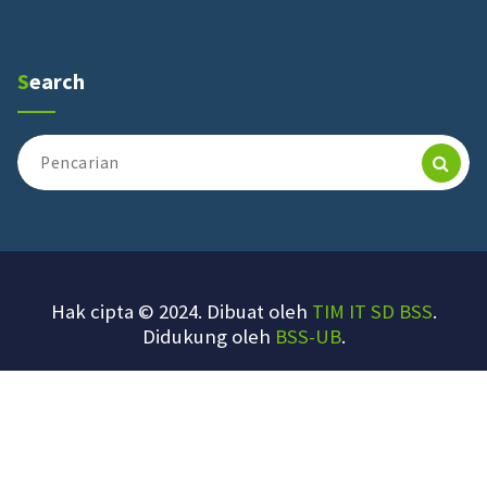
Search
Pencarian
untuk:
Hak cipta © 2024. Dibuat oleh
TIM IT SD BSS
.
Didukung oleh
BSS-UB
.