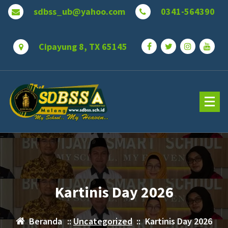
Lewati
sdbss_ub@yahoo.com
0341-564390
ke
konten
Cipayung 8, TX 65145
Kartinis Day 2026
Beranda
::
Uncategorized
::
Kartinis Day 2026