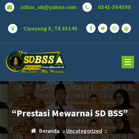
Lewati
sdbss_ub@yahoo.com
0341-564390
ke
konten
Cipayung 8, TX 65145
“Prestasi Mewarnai SD BSS”
Beranda
::
Uncategorized
::