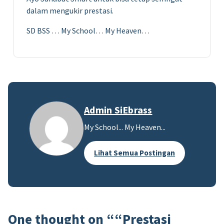
dalam mengukir prestasi.
SD BSS … My School… My Heaven…
Admin SiEbrass
My School... My Heaven...
Lihat Semua Postingan
One thought on “
“Prestasi