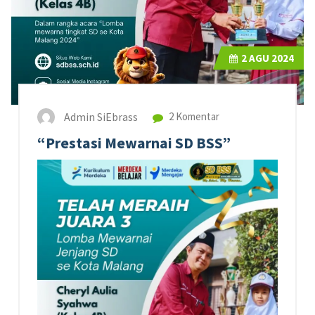
2
AGU 2024
Admin SiEbrass
2 Komentar
“Prestasi Mewarnai SD BSS”