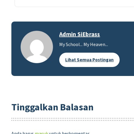
Admin SiEbrass
My School... My Heaven...
Lihat Semua Postingan
Tinggalkan Balasan
Anda harus
masuk
untuk berkomentar.