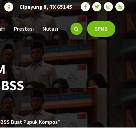
Cipayung 8, TX 65145
aff
Prestasi
Mutasi
SPMB
M
 BSS
D BSS Buat Pupuk Kompos”