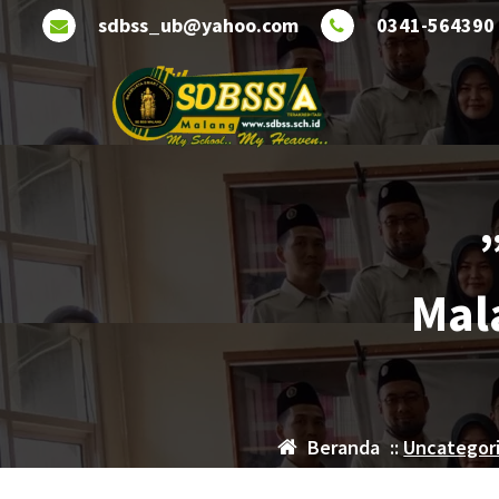
Lewati
sdbss_ub@yahoo.com
0341-564390
ke
konten
Mal
Beranda
::
Uncategor