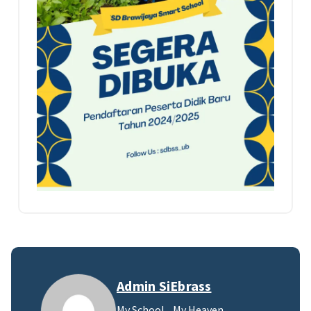
Admin SiEbrass
My School... My Heaven...