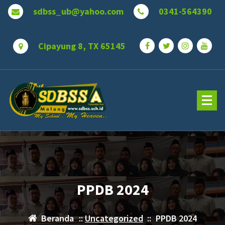
Lewati
sdbss_ub@yahoo.com
0341-564390
ke
konten
Cipayung 8, TX 65145
PPDB 2024
Beranda
::
Uncategorized
::
PPDB 2024