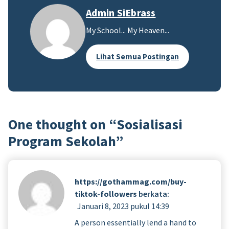
Admin SiEbrass
My School... My Heaven...
Lihat Semua Postingan
One thought on “
Sosialisasi
Program Sekolah
”
https://gothammag.com/buy-
tiktok-followers
berkata:
Januari 8, 2023 pukul 14:39
A person essentially lend a hand to