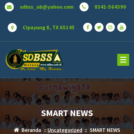
Lewati
sdbss_ub@yahoo.com
0341-564390
ke
konten
Cipayung 8, TX 65145
SMART NEWS
Beranda
::
Uncategorized
::
SMART NEWS