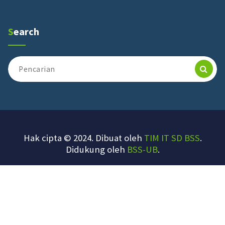
Search
Pencarian
untuk:
Hak cipta © 2024. Dibuat oleh
TIM IT SD BSS
.
Didukung oleh
BSS-UB
.