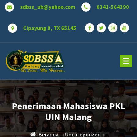
Lewati
sdbss_ub@yahoo.com
0341-564390
ke
konten
Cipayung 8, TX 65145
Penerimaan Mahasiswa PKL
UIN Malang
Beranda
::
Uncategorized
::