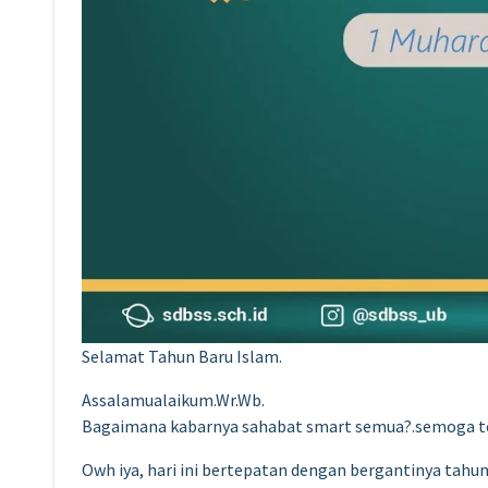
Selamat Tahun Baru Islam.
Assalamualaikum.Wr.Wb.
Bagaimana kabarnya sahabat smart semua?.semoga te
Owh iya, hari ini bertepatan dengan bergantinya tahun