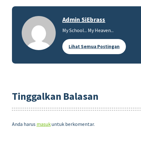
Admin SiEbrass
My School... My Heaven...
Lihat Semua Postingan
Tinggalkan Balasan
Anda harus
masuk
untuk berkomentar.