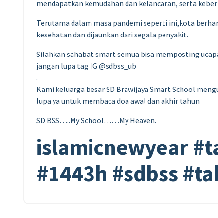
mendapatkan kemudahan dan kelancaran, serta keberk
Terutama dalam masa pandemi seperti ini,kota berhara
kesehatan dan dijaunkan dari segala penyakit.
Silahkan sahabat smart semua bisa memposting ucapan
jangan lupa tag IG @sdbss_ub
.
Kami keluarga besar SD Brawijaya Smart School meng
lupa ya untuk membaca doa awal dan akhir tahun
SD BSS…..My School……My Heaven.
islamicnewyear #
#1443h #sdbss #t