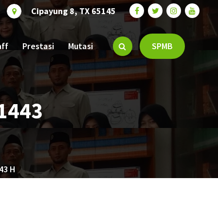
Cipayung 8, TX 65145
aff
Prestasi
Mutasi
SPMB
 1443
43 H