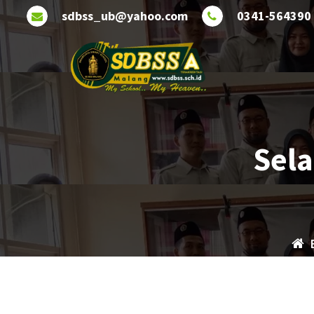
Lewati
sdbss_ub@yahoo.com
0341-564390
ke
konten
Sela