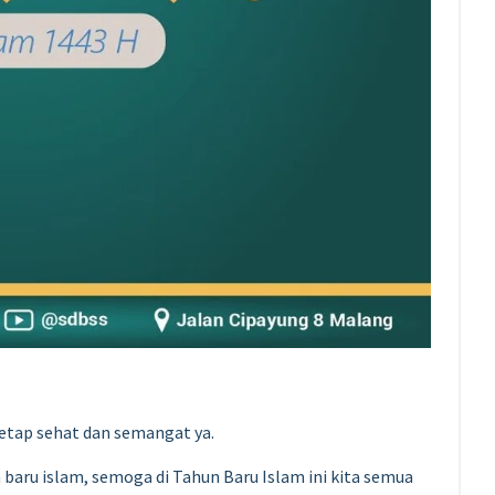
tap sehat dan semangat ya.
 baru islam, semoga di Tahun Baru Islam ini kita semua