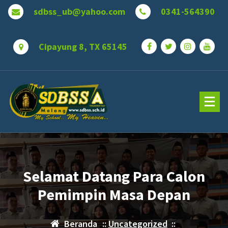
Lewati
sdbss_ub@yahoo.com
0341-564390
ke
konten
Cipayung 8, TX 65145
Selamat Datang Para Calon
Pemimpin Masa Depan
Beranda
::
Uncategorized
::