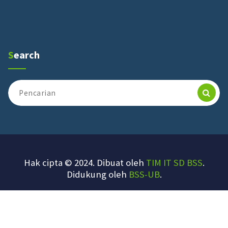
Search
Pencarian
untuk:
Hak cipta © 2024. Dibuat oleh
TIM IT SD BSS
.
Didukung oleh
BSS-UB
.