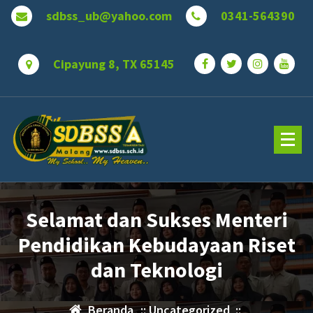
Lewati
sdbss_ub@yahoo.com
0341-564390
ke
konten
Cipayung 8, TX 65145
Selamat dan Sukses Menteri
Pendidikan Kebudayaan Riset
dan Teknologi
Beranda
::
Uncategorized
::