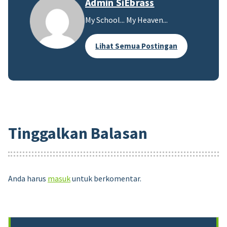
Admin SiEbrass
My School... My Heaven...
Lihat Semua Postingan
Tinggalkan Balasan
Anda harus
masuk
untuk berkomentar.