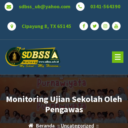
Lewati
sdbss_ub@yahoo.com
0341-564390
ke
konten
Cipayung 8, TX 65145
Monitoring Ujian Sekolah Oleh
Pengawas
Beranda
::
Uncategorized
::