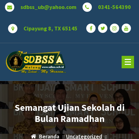
Lewati
sdbss_ub@yahoo.com
0341-564390
ke
konten
Cipayung 8, TX 65145
Semangat Ujian Sekolah di
Bulan Ramadhan
Beranda
::
Uncategorized
::