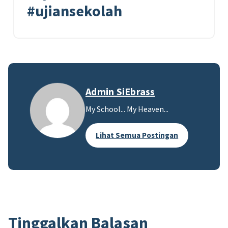
#ujiansekolah
Admin SiEbrass
My School... My Heaven...
Lihat Semua Postingan
Tinggalkan Balasan