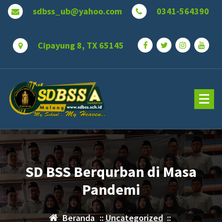
Lewati
sdbss_ub@yahoo.com
0341-564390
ke
konten
Cipayung 8, TX 65145
SD BSS Berqurban di Masa
Pandemi
Beranda
::
Uncategorized
::