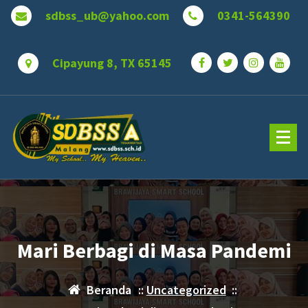
Lewati
sdbss_ub@yahoo.com
0341-564390
ke
konten
Cipayung 8, TX 65145
Mari Berbagi di Masa Pandemi
Beranda
::
Uncategorized
::