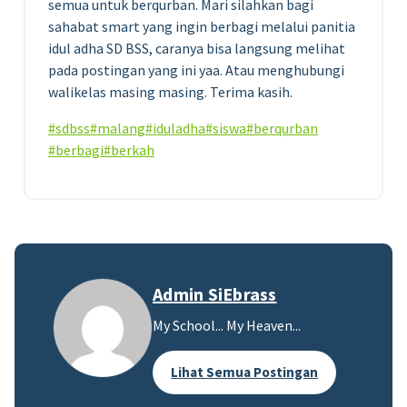
semua untuk berqurban. Mari silahkan bagi
sahabat smart yang ingin berbagi melalui panitia
idul adha SD BSS, caranya bisa langsung melihat
pada postingan yang ini yaa. Atau menghubungi
walikelas masing masing. Terima kasih.
#sdbss
#malang
#iduladha
#siswa
#berqurban
#berbagi
#berkah
Admin SiEbrass
My School... My Heaven...
Lihat Semua Postingan