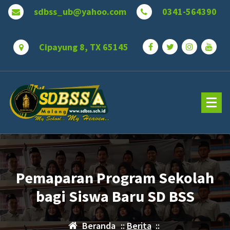
Lewati
sdbss_ub@yahoo.com
0341-564390
ke
konten
Cipayung 8, TX 65145
Pemaparan Program Sekolah
bagi Siswa Baru SD BSS
Beranda
::
Berita
::