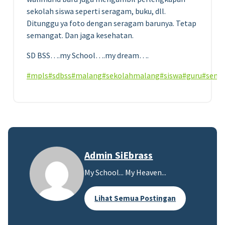
sekolah siswa seperti seragam, buku, dll.
Ditunggu ya foto dengan seragam barunya. Tetap
semangat. Dan jaga kesehatan.
SD BSS….my School….my dream….
#mpls
#sdbss
#malang
#sekolahmalang
#siswa
#guru
#sema
Admin SiEbrass
My School... My Heaven...
Lihat Semua Postingan