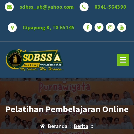
Lewati
sdbss_ub@yahoo.com
0341-564390
ke
konten
Cipayung 8, TX 65145
Pelatihan Pembelajaran Online
Beranda
::
Berita
::