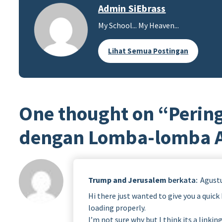
Admin SiEbrass
My School... My Heaven...
Lihat Semua Postingan
One thought on “
Perin
dengan Lomba-lomba 
Trump and Jerusalem
berkata:
Agustu
Hi there just wanted to give you a quic
loading properly.
I’m not sure why but I think its a linking