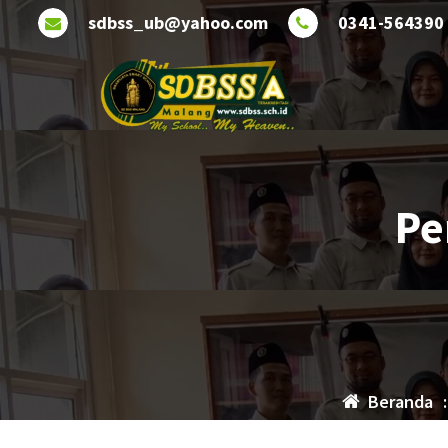
Lewati
sdbss_ub@yahoo.com
0341-564390
ke
konten
Pe
Beranda
: