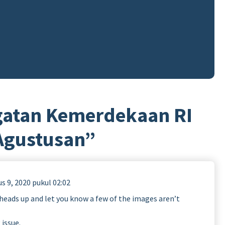
gatan Kemerdekaan RI
Agustusan
”
s 9, 2020 pukul 02:02
k heads up and let you know a few of the images aren’t
 issue.