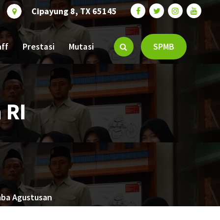
Cipayung 8, TX 65145
aff
Prestasi
Mutasi
SPMB
 RI
mba Agustusan