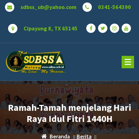
Lewati
sdbss_ub@yahoo.com
0341-564390
ke
konten
Cipayung 8, TX 65145
Ramah-Tamah menjelang Hari
Raya Idul Fitri 1440H
Beranda
::
Berita
::