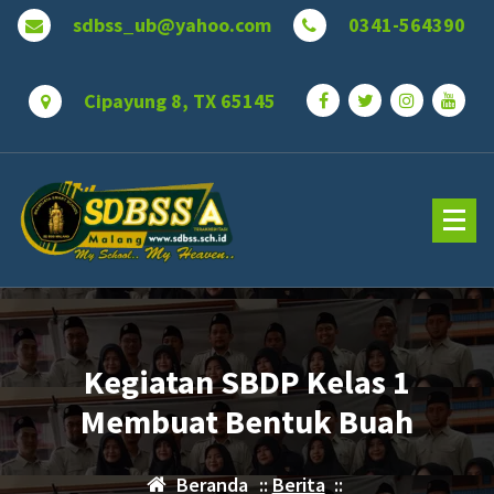
Lewati
sdbss_ub@yahoo.com
0341-564390
ke
konten
Cipayung 8, TX 65145
Kegiatan SBDP Kelas 1
Membuat Bentuk Buah
Beranda
::
Berita
::