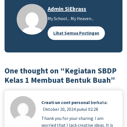
Admin SiEbrass
My School... My Heaven...
Lihat Semua Postingan
One thought on “
Kegiatan SBDP
Kelas 1 Membuat Bentuk Buah
”
Creati un cont personal
berkata:
Oktober 20, 2024 pukul 02:28
Thank you for your sharing. I am
worried that I lack creative ideas. It is