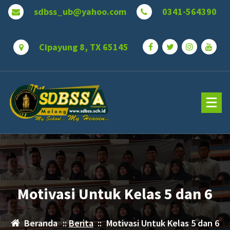
Lewati
sdbss_ub@yahoo.com
0341-564390
ke
konten
Cipayung 8, TX 65145
Motivasi Untuk Kelas 5 dan 6
Beranda
::
Berita
::
Motivasi Untuk Kelas 5 dan 6