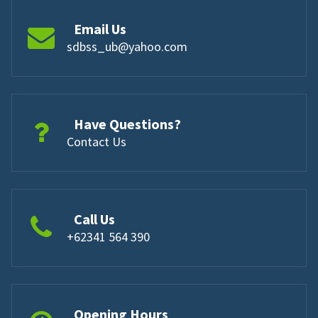
Email Us
sdbss_ub@yahoo.com
Have Questions?
Contact Us
Call Us
+62341 564 390
Opening Hours