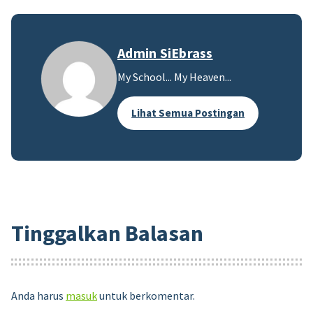
Admin SiEbrass
My School... My Heaven...
Lihat Semua Postingan
Tinggalkan Balasan
Anda harus
masuk
untuk berkomentar.