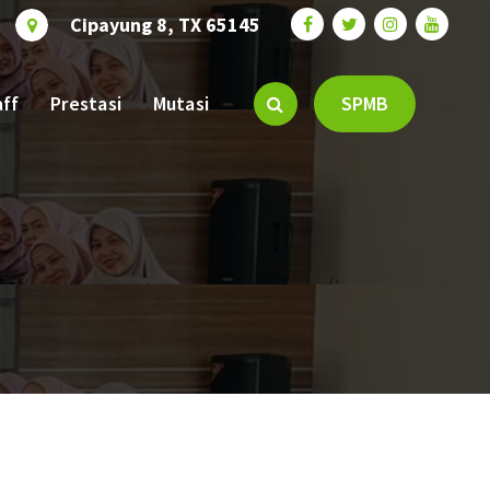
Cipayung 8, TX 65145
aff
Prestasi
Mutasi
SPMB