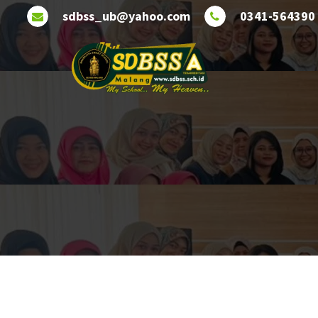
Lewati
sdbss_ub@yahoo.com
0341-564390
ke
konten