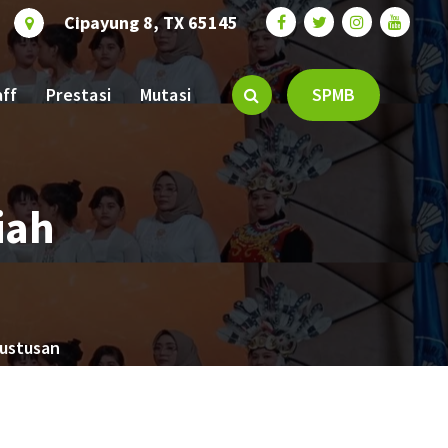
Cipayung 8, TX 65145
aff
Prestasi
Mutasi
SPMB
iah
ustusan