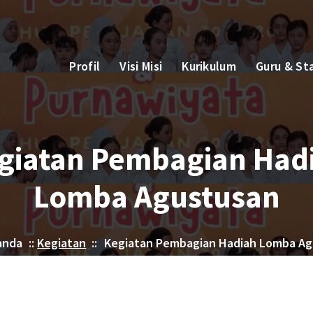
Profil
Visi Misi
Kurikulum
Guru & St
giatan Pembagian Had
Lomba Agustusan
anda
::
Kegiatan
::
Kegiatan Pembagian Hadiah Lomba Ag