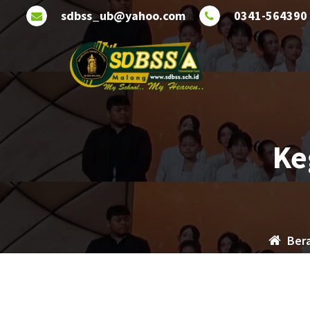
Lewati
sdbss_ub@yahoo.com
0341-564390
ke
konten
Ke
Ber