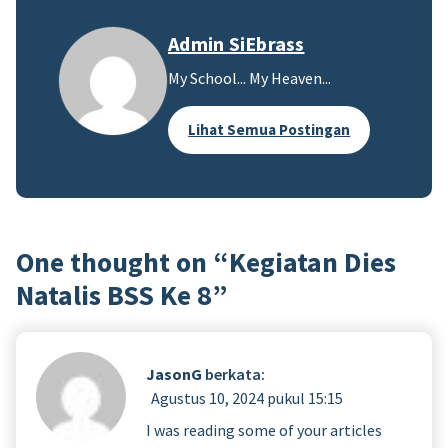
Admin SiEbrass
My School... My Heaven...
Lihat Semua Postingan
One thought on “
Kegiatan Dies
Natalis BSS Ke 8
”
JasonG
berkata:
Agustus 10, 2024 pukul 15:15
I was reading some of your articles