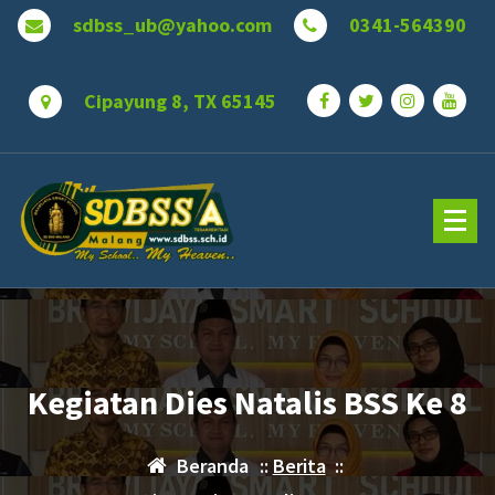
Lewati
sdbss_ub@yahoo.com
0341-564390
ke
konten
Cipayung 8, TX 65145
Kegiatan Dies Natalis BSS Ke 8
Beranda
::
Berita
::