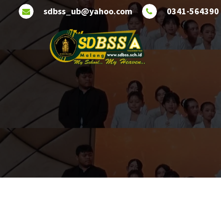
Lewati
sdbss_ub@yahoo.com
0341-564390
ke
konten