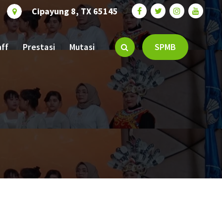
Cipayung 8, TX 65145
aff
Prestasi
Mutasi
SPMB