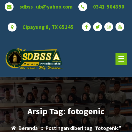
Lewati
sdbss_ub@yahoo.com
0341-564390
ke
konten
Cipayung 8, TX 65145
Arsip Tag: fotogenic
Beranda
::
Postingan diberi tag "fotogenic"