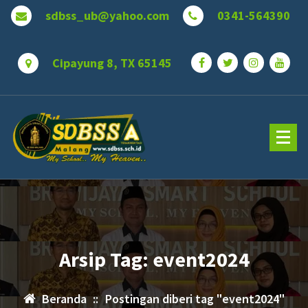
Lewati
sdbss_ub@yahoo.com
0341-564390
ke
konten
Cipayung 8, TX 65145
Arsip Tag: event2024
Beranda
::
Postingan diberi tag "event2024"