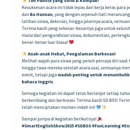
Tim Panitia yang Solid & Kompak!
Kesuksesan acara ini tidak lepas dari kerja keras para
dan
Bu Hannan
, yang dengan sepenuh hati merancang 
latihan siswa, dekorasi, hingga jalannya acara, semuan
Terima kasih yang sebesar-besarnya juga untuk seluru
mulai dari pengondisian siswa, dokumentasi, perleng
benar-benar luar biasa!
Anak-anak Hebat, Pengalaman Berkesan!
Melihat wajah para siswa yang penuh percaya diri saa
hingga tawa mereka setelah acara usai, semuanya men
event, tetapi juga
wadah penting untuk menumbuhkan
bahasa Inggris
.
Semoga kegiatan ini dapat terus berlanjut setiap tahu
berkembang dan berkreasi. Terima kasih SD BSS! Terim
telah menciptakan momen indah ini!
Sampai jumpa di kegiatan berikutnya!
#SmartEnglishShow2025 #SDBSS #FunLearning #En