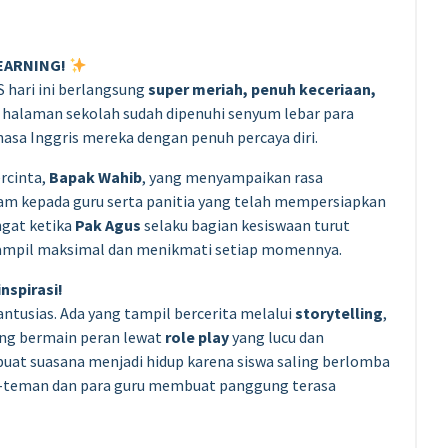
LEARNING!
S hari ini berlangsung
super meriah, penuh keceriaan,
i, halaman sekolah sudah dipenuhi senyum lebar para
sa Inggris mereka dengan penuh percaya diri.
rcinta,
Bapak Wahib
, yang menyampaikan rasa
am kepada guru serta panitia yang telah mempersiapkan
ngat ketika
Pak Agus
selaku bagian kesiswaan turut
ampil maksimal dan menikmati setiap momennya.
spirasi!
ntusias. Ada yang tampil bercerita melalui
storytelling
,
yang bermain peran lewat
role play
yang lucu dan
at suasana menjadi hidup karena siswa saling berlomba
n-teman dan para guru membuat panggung terasa