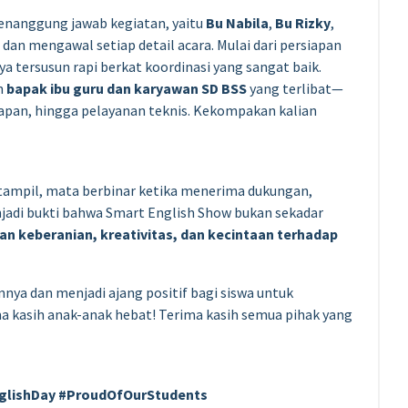
 penanggung jawab kegiatan, yaitu
Bu Nabila
,
Bu Rizky
,
dan mengawal setiap detail acara. Mulai dari persiapan
ya tersusun rapi berkat koordinasi yang sangat baik.
h
bapak ibu guru dan karyawan SD BSS
yang terlibat—
kapan, hingga pelayanan teknis. Kekompakan kalian
t tampil, mata berbinar ketika menerima dukungan,
jadi bukti bahwa Smart English Show bukan sekadar
 keberanian, kreativitas, dan kecintaan terhadap
nnya dan menjadi ajang positif bagi siswa untuk
a kasih anak-anak hebat! Terima kasih semua pihak yang
glishDay #ProudOfOurStudents