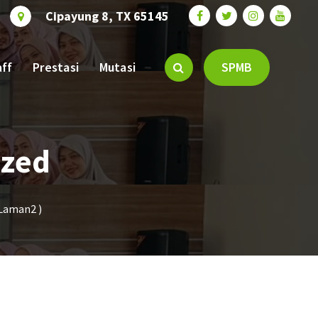
Cipayung 8, TX 65145
aff
Prestasi
Mutasi
SPMB
ized
Laman2 )