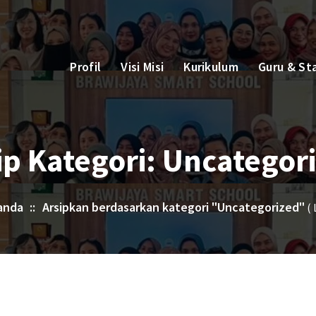
Profil
Visi Misi
Kurikulum
Guru & St
ip Kategori: Uncategor
anda
::
Arsipkan berdasarkan kategori "Uncategorized"
( 