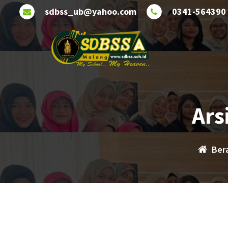
Lewati
sdbss_ub@yahoo.com
0341-564390
ke
konten
Ars
Ber