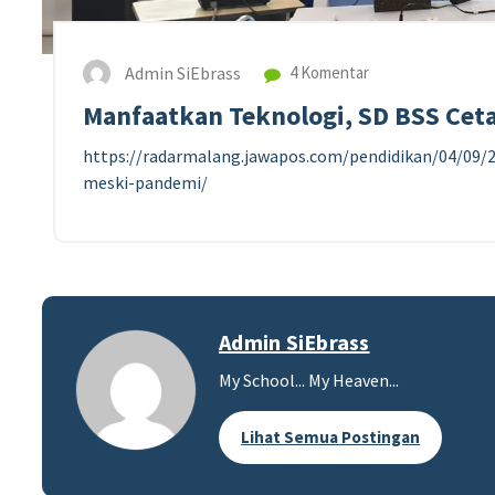
Admin SiEbrass
4 Komentar
Manfaatkan Teknologi, SD BSS Cet
https://radarmalang.jawapos.com/pendidikan/04/09/
meski-pandemi/
Admin SiEbrass
My School... My Heaven...
Lihat Semua Postingan