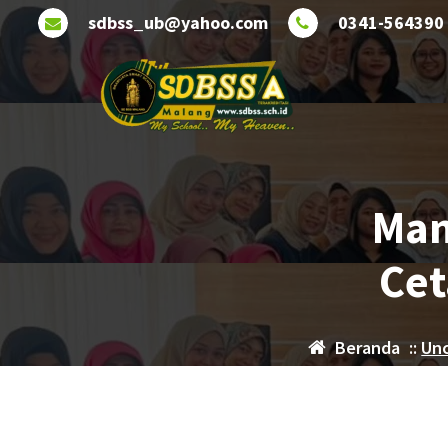
Lewati
sdbss_ub@yahoo.com
0341-564390
ke
konten
Man
Cet
Beranda
::
Un