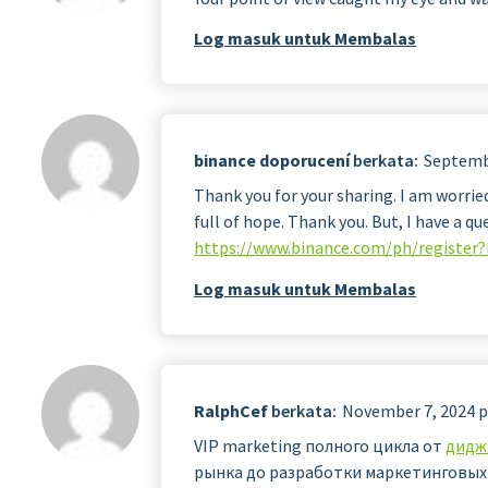
Log masuk untuk Membalas
binance doporucení
berkata:
Septembe
Thank you for your sharing. I am worried 
full of hope. Thank you. But, I have a q
https://www.binance.com/ph/register
Log masuk untuk Membalas
RalphCef
berkata:
November 7, 2024 p
VIP marketing полного цикла от
дидж
рынка до разработки маркетинговых 