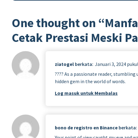
One thought on “
Manfa
Cetak Prestasi Meski 
ziatogel
berkata:
Januari 3, 2024 pukul
???? As a passionate reader, stumbling upo
hidden gem in the world of words.
Log masuk untuk Membalas
bono de registro en Binance
berkata:
Your point of view caught my eye and was