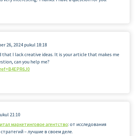
r 26, 2024 pukul 18:18
that I lack creative ideas. It is your article that makes me
uestion, can you help me?
?ref=B4EPR6J0
ukul 21:10
итал маркетинговое агентство
: от исследования
стратегий – лучшие в своем деле.