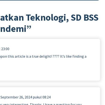
atkan Teknologi, SD BSS
Pandemi
”
 23:00
n this article is a true delight! ???? It’s like finding a
September 26, 2024 pukul 08:24
 very interesting. Thanks. I have a question for you.