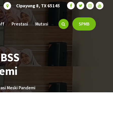
Cipayung 8, TX 65145
aff
Prestasi
Mutasi
SPMB
 BSS
demi
asi Meski Pandemi