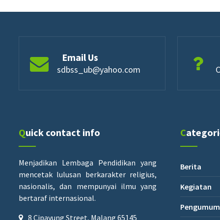
Email Us
sdbss_ub@yahoo.com
C
Quick contact info
Categor
Menjadikan Lembaga Pendidikan yang
Berita
mencetak lulusan berkarakter religius,
nasionalis, dan mempunyai ilmu yang
Kegiatan
bertaraf internasional.
Pengumum
8 Cipayung Street, Malang 65145