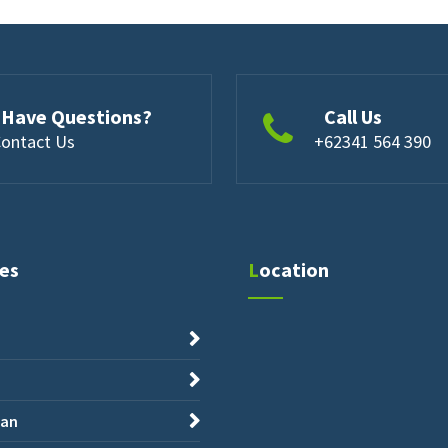
Have Questions?
Call Us
ontact Us
+62341 564 390
ies
Location
an