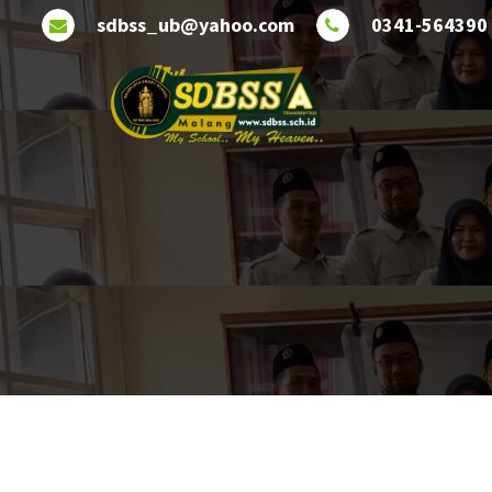
Lewati
sdbss_ub@yahoo.com
0341-564390
ke
konten