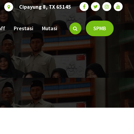
Cipayung 8, TX 65145
aff
Prestasi
Mutasi
SPMB